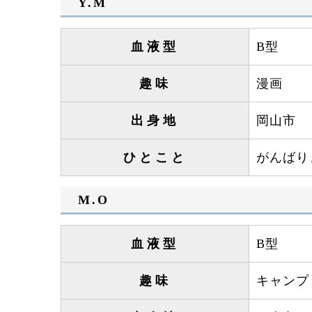
Y.M
血液型
B型
趣味
漫画
出身地
岡山市
ひとこと
がんばり
M.O
血液型
B型
趣味
キャンプ