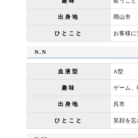
趣味
歌うこと
出身地
岡山市
ひとこと
お客様に
N.N
血液型
A型
趣味
ゲーム、
出身地
呉市
ひとこと
笑顔を