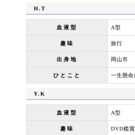
H.T
血液型
A型
趣味
旅行
出身地
岡山市
ひとこと
一生懸命
Y.K
血液型
A型
趣味
DVD鑑賞