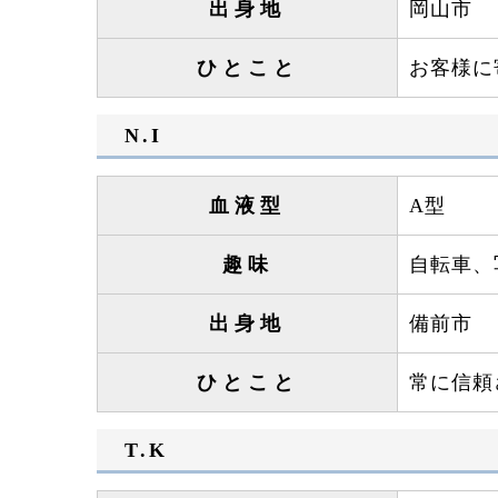
出身地
岡山市
ひとこと
お客様に
N.I
血液型
A型
趣味
自転車、
出身地
備前市
ひとこと
常に信頼
T.K