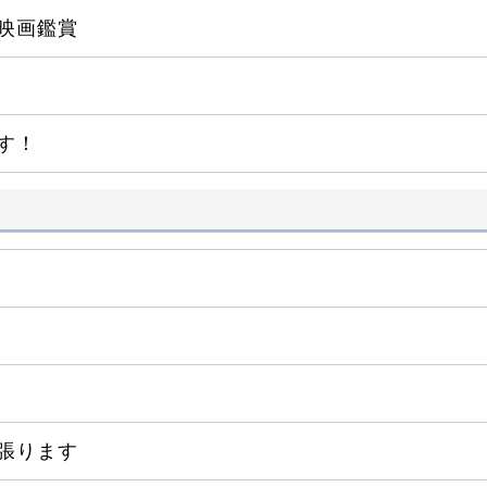
映画鑑賞
す！
張ります